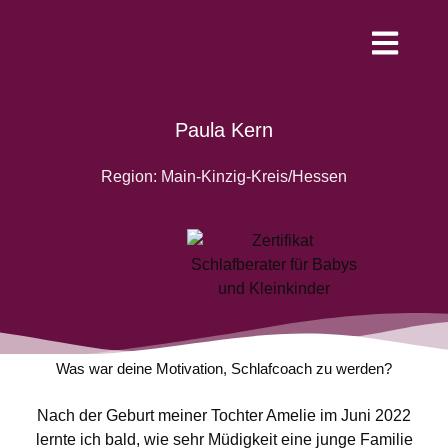
Werde Schlafco
Paula Kern
Region: Main-Kinzig-Kreis/Hessen
Was war deine Motivation, Schlafcoach zu werden?
Nach der Geburt meiner Tochter Amelie im Juni 2022
lernte ich bald, wie sehr Müdigkeit eine junge Familie